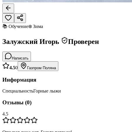
📚 Обучение
❄️ Зима
Залужский Игорь
Проверен
Написать
4.5
0
Газпром Поляна
Информация
Специальность
Горные лыжи
Отзывы
(
0
)
4.5